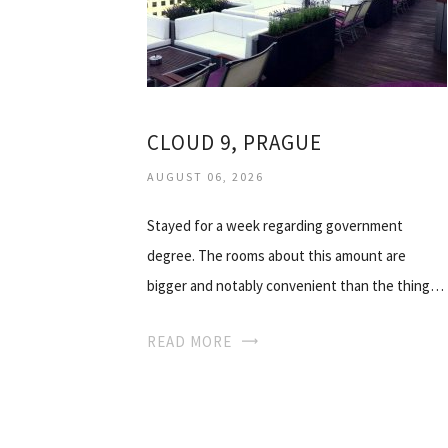
CLOUD 9, PRAGUE
AUGUST 06, 2026
Stayed for a week regarding government
degree. The rooms about this amount are
bigger and notably convenient than the thing…
READ MORE