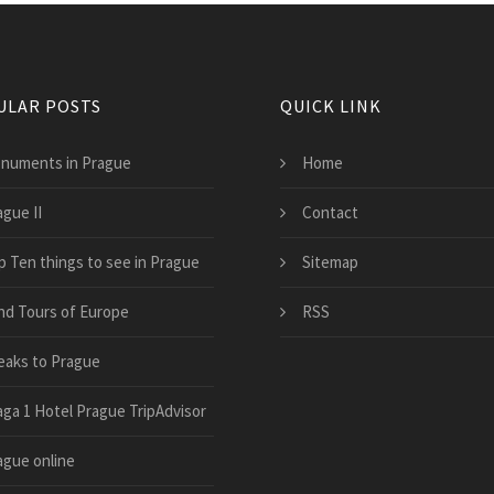
ULAR POSTS
QUICK LINK
numents in Prague
Home
ague II
Contact
p Ten things to see in Prague
Sitemap
nd Tours of Europe
RSS
eaks to Prague
aga 1 Hotel Prague TripAdvisor
ague online