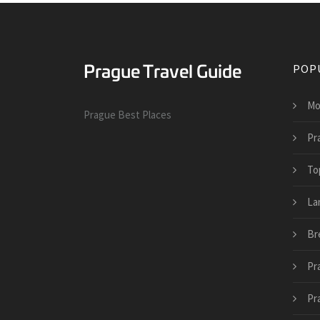
POP
Mo
Prague Best Places
Pr
To
La
Br
Pr
Pr