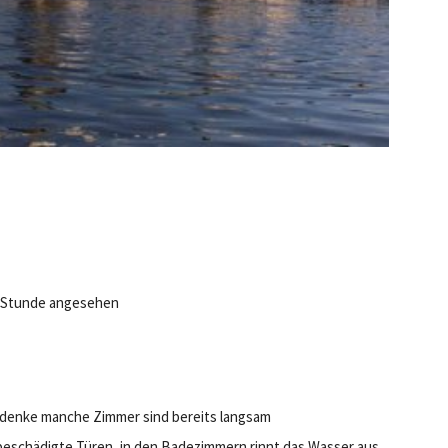
en Stunde angesehen
h denke manche Zimmer sind bereits langsam
beschädigte Türen, in den Badezimmern rinnt das Wasser aus