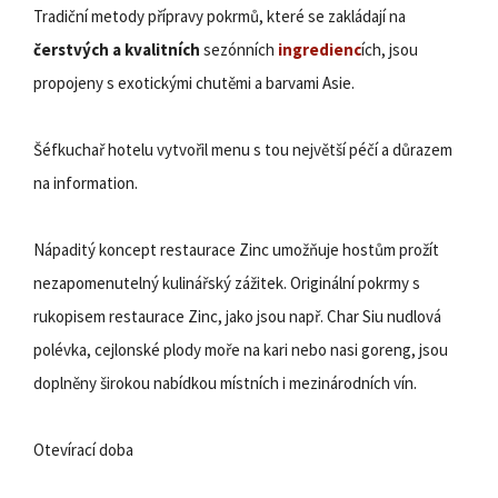
Tradiční metody přípravy pokrmů, které se zakládají na
čerstvých a kvalitních
sezónních
ingredienc
ích, jsou
propojeny s exotickými chutěmi a barvami Asie.
Šéfkuchař hotelu vytvořil menu s tou největší péčí a důrazem
na information.
Nápaditý koncept restaurace Zinc umožňuje hostům prožít
nezapomenutelný kulinářský zážitek. Originální pokrmy s
rukopisem restaurace Zinc, jako jsou např. Char Siu nudlová
polévka, cejlonské plody moře na kari nebo nasi goreng, jsou
doplněny širokou nabídkou místních i mezinárodních vín.
Otevírací doba