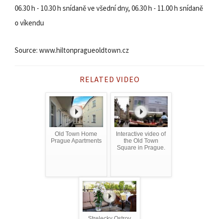
06.30 h - 10.30 h snídaně ve všední dny, 06.30 h - 11.00 h snídaně
o víkendu
Source: www.hiltonpragueoldtown.cz
RELATED VIDEO
Old Town Home
Interactive video of
Prague Apartments
the Old Town
Square in Prague.
Strelecky Ostrov