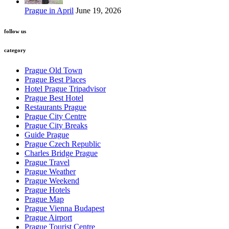
Prague in April
June 19, 2026
follow us
category
Prague Old Town
Prague Best Places
Hotel Prague Tripadvisor
Prague Best Hotel
Restaurants Prague
Prague City Centre
Prague City Breaks
Guide Prague
Prague Czech Republic
Charles Bridge Prague
Prague Travel
Prague Weather
Prague Weekend
Prague Hotels
Prague Map
Prague Vienna Budapest
Prague Airport
Prague Tourist Centre