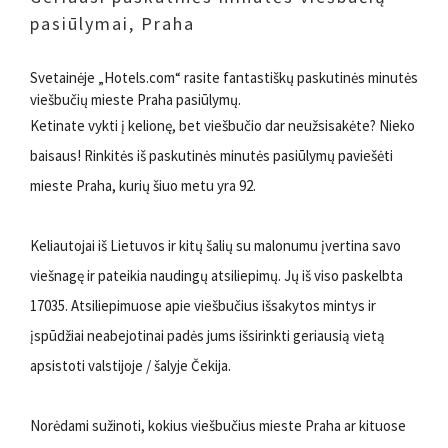
pasiūlymai, Praha
Svetainėje „Hotels.com“ rasite fantastiškų paskutinės minutės
viešbučių mieste Praha pasiūlymų.
Ketinate vykti į kelionę, bet viešbučio dar neužsisakėte? Nieko
baisaus! Rinkitės iš paskutinės minutės pasiūlymų paviešėti
mieste Praha, kurių šiuo metu yra 92.
Keliautojai iš Lietuvos ir kitų šalių su malonumu įvertina savo
viešnagę ir pateikia naudingų atsiliepimų. Jų iš viso paskelbta
17035. Atsiliepimuose apie viešbučius išsakytos mintys ir
įspūdžiai neabejotinai padės jums išsirinkti geriausią vietą
apsistoti valstijoje / šalyje Čekija.
Norėdami sužinoti, kokius viešbučius mieste Praha ar kituose