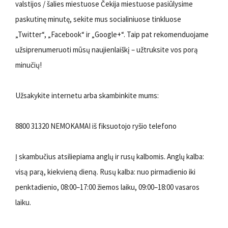
valstijos / šalies miestuose Čekija miestuose pasiūlysime
paskutinę minutę, sekite mus socialiniuose tinkluose
„Twitter“, „Facebook“ ir „Google+“. Taip pat rekomenduojame
užsiprenumeruoti mūsų naujienlaiškį – užtruksite vos porą
minučių!
Užsakykite internetu arba skambinkite mums:
8800 31320‎ NEMOKAMAI iš fiksuotojo ryšio telefono
Į skambučius atsiliepiama anglų ir rusų kalbomis. Anglų kalba:
visą parą, kiekvieną dieną. Rusų kalba: nuo pirmadienio iki
penktadienio, 08:00–17:00 žiemos laiku, 09:00–18:00 vasaros
laiku.